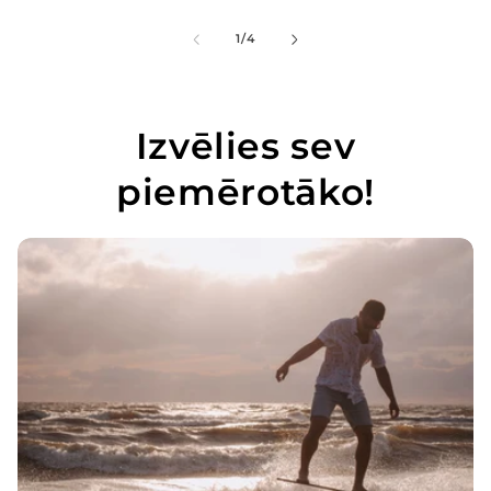
of
1
/
4
Izvēlies sev
piemērotāko!