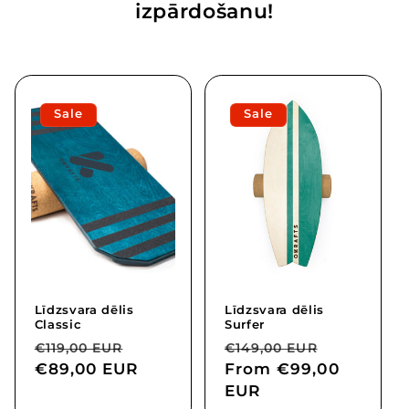
izpārdošanu!
Sale
Sale
Līdzsvara dēlis
Līdzsvara dēlis
Classic
Surfer
Regular
Sale
Regular
Sale
€119,00 EUR
€149,00 EUR
price
€89,00 EUR
price
price
From
€99,00
price
EUR