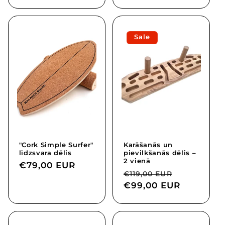
Sale
"Cork Simple Surfer"
Karāšanās un
līdzsvara dēlis
pievilkšanās dēlis –
2 vienā
Regular
€79,00 EUR
Regular
Sale
€119,00 EUR
price
price
€99,00 EUR
price