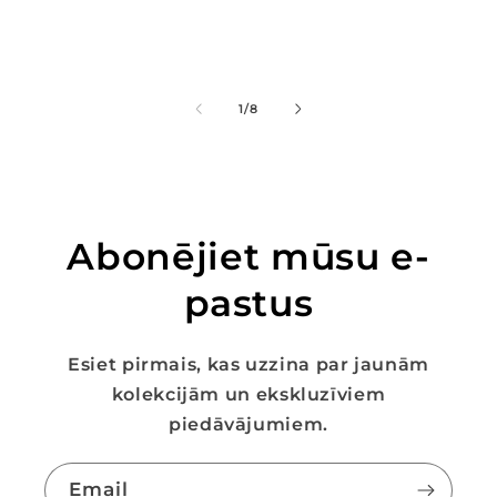
of
1
/
8
Abonējiet mūsu e-
pastus
Esiet pirmais, kas uzzina par jaunām
kolekcijām un ekskluzīviem
piedāvājumiem.
Email