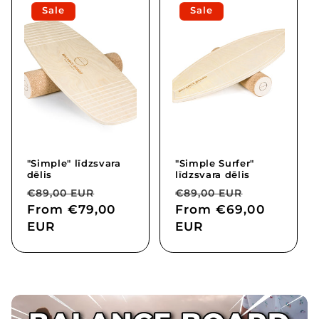
Sale
Sale
"Simple" līdzsvara
"Simple Surfer"
dēlis
līdzsvara dēlis
Regular
Sale
Regular
Sale
€89,00 EUR
€89,00 EUR
price
From
€79,00
price
price
From
€69,00
price
EUR
EUR