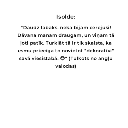
Isolde:
"Daudz labāks, nekā bijām cerējuši!
Dāvana manam draugam, un viņam tā
ļoti patīk. Turklāt tā ir tik skaista, ka
esmu priecīga to novietot "dekoratīvi"
savā viesistabā. 😊" (Tulkots no angļu
valodas)