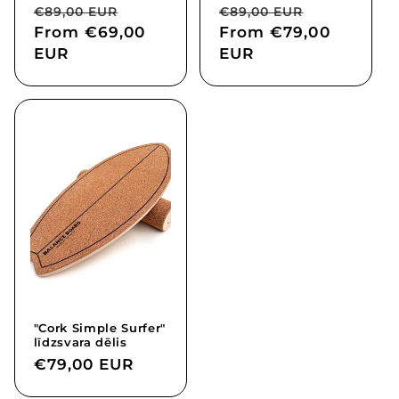
Regular
Sale
Regular
Sale
€89,00 EUR
€89,00 EUR
price
From
€69,00
price
price
From
€79,00
price
EUR
EUR
"Cork Simple Surfer"
līdzsvara dēlis
Regular
€79,00 EUR
price