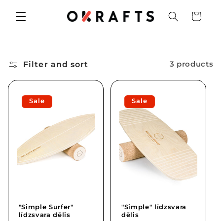
Skip to
Cart
content
Filter and sort
3 products
Sale
Sale
"Simple Surfer"
"Simple" līdzsvara
līdzsvara dēlis
dēlis