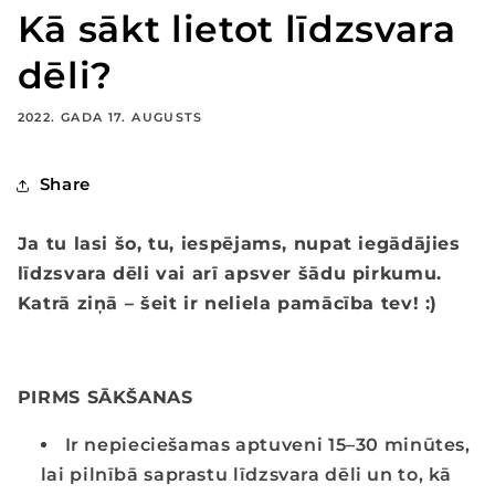
Kā sākt lietot līdzsvara
dēli?
2022. GADA 17. AUGUSTS
Share
Ja tu lasi šo, tu, iespējams, nupat iegādājies
līdzsvara dēli vai arī apsver šādu pirkumu.
Katrā ziņā – šeit ir neliela pamācība tev! :)
PIRMS SĀKŠANAS
Ir nepieciešamas aptuveni 15–30 minūtes,
lai pilnībā saprastu līdzsvara dēli un to, kā