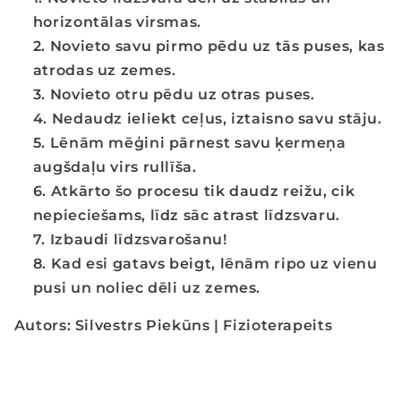
horizontālas virsmas.
Novieto savu pirmo pēdu uz tās puses, kas
atrodas uz zemes.
Novieto otru pēdu uz otras puses.
Nedaudz ieliekt ceļus, iztaisno savu stāju.
Lēnām mēģini pārnest savu ķermeņa
augšdaļu virs rullīša.
Atkārto šo procesu tik daudz reižu, cik
nepieciešams, līdz sāc atrast līdzsvaru.
Izbaudi līdzsvarošanu!
Kad esi gatavs beigt, lēnām ripo uz vienu
pusi un noliec dēli uz zemes.
Autors: Silvestrs Piekūns |
Fizioterapeits