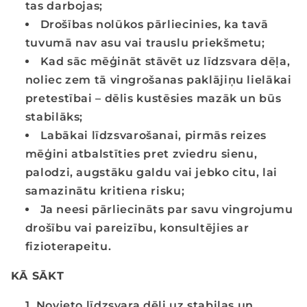
tas darbojas;
Drošības nolūkos pārliecinies, ka tavā
tuvumā nav asu vai trauslu priekšmetu;
Kad sāc mēģināt stāvēt uz līdzsvara dēļa,
noliec zem tā vingrošanas paklājiņu lielākai
pretestībai – dēlis kustēsies mazāk un būs
stabilāks;
Labākai līdzsvarošanai, pirmās reizes
mēģini atbalstīties pret zviedru sienu,
palodzi, augstāku galdu vai jebko citu, lai
samazinātu kritiena risku;
Ja neesi pārliecināts par savu vingrojumu
drošību vai pareizību, konsultējies ar
fizioterapeitu.
KĀ SĀKT
Novieto līdzsvara dēli uz stabilas un